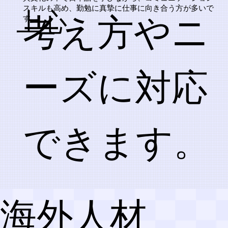
スキルも高め、勤勉に真摯に仕事に向き合う方が多いで
上心
考え方やニ
す。
ーズに対応
できます。
​海外人材