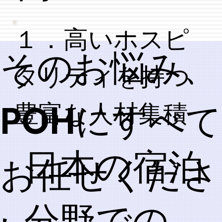
​１．高いホスピ
​そのお悩み、
タリティを持つ
POHにすべて
豊富な人材集積
日本の宿泊
お任せくださ
分野での