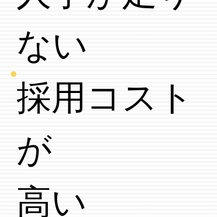
ない
採用コスト
が
​高い