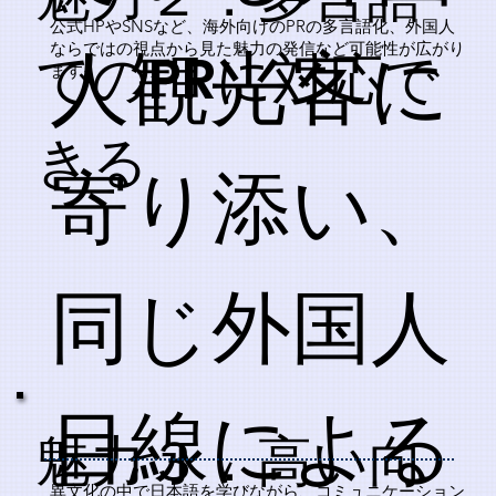
公式HPやSNSなど、海外向けのPRの多言語化、外国人
人観光客に
ならではの視点から見た魅力の発信など可能性が広がり
でのPRに対応で
ます。
きる
寄り添い、
同じ外国人
目線による
魅力３．高い向
異文化の中で日本語を学びながら、コミュニケーション