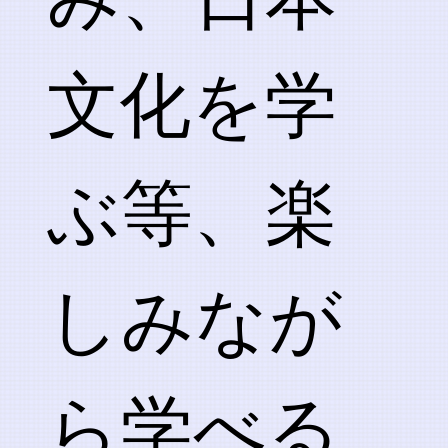
文化を学
ぶ等、楽
しみなが
ら学べる