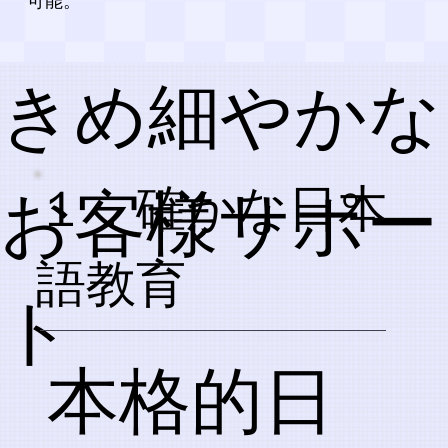
可能。
きめ細やかな
お客様サポー
１．確かな日本
語教育
ト
本格的日