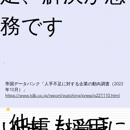
務です
帝国データバンク「人手不足に対する企業の動向調査（2022
年10月）」
https://www.tdb.co.jp/report/watching/press/p221110.html
​他にも、こ
​いま、採用に
仕事を覚え