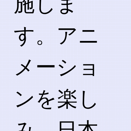
施しま
す。アニ
メーショ
ンを楽し
み、日本