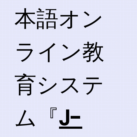
本語オン
ライン教
育システ
ム『
J-