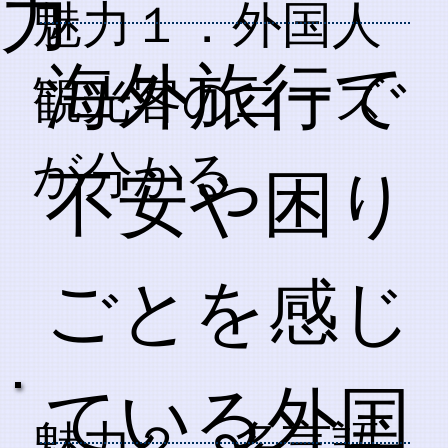
力
​魅力１．外国人
海外旅行で
観光客のニーズ
が分かる
不安や困り
ごとを感じ
ている外国
魅力２．多言語