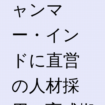
ャンマ
ー・イン
ドに直営
の人材採