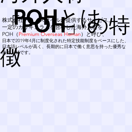
POHとは
「POH」の特
株式会社テクノスマイルが提供するサービス。
一定のカリキュラムを合格した海外人材を
POH（
Premium Overseas Human
）と呼び、
日本で2019年4月に制度化された特定技能制度をベースにした、
徴
日本語レベルが高く、長期的に日本で働く意思を持った優秀な
海外人材です。