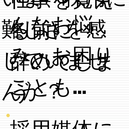
んなお悩
難しさを感
る前に
み・お困り
じていませ
​辞めてしま
ごとも…
んか？
う