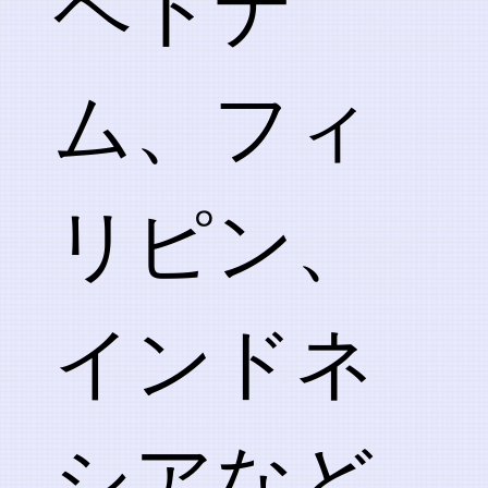
ベトナ
ム、フィ
リピン、
インドネ
シアなど