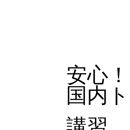
安心！
国内ト
講習