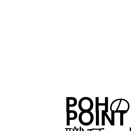
POH
POINT