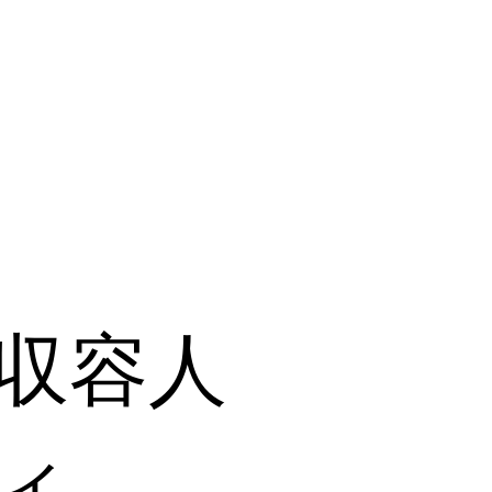
収容人
ィ