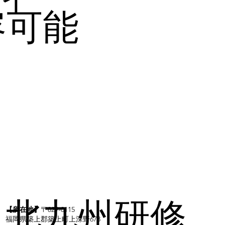
容可能
北九州研修
【所在地】
〒829-0115
福岡県築上郡築上町上深野673