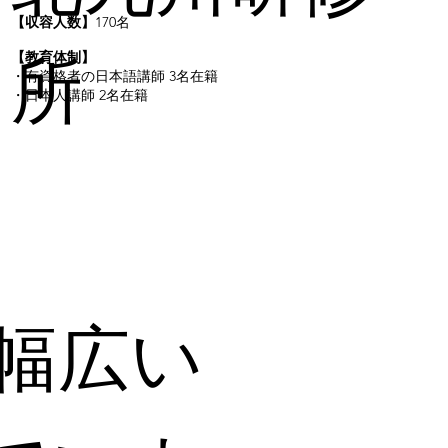
【収容人数】
170名
所
【教育体制】
・有資格者の日本語講師 3名在籍
・日本人講師 2名在籍
は幅広い