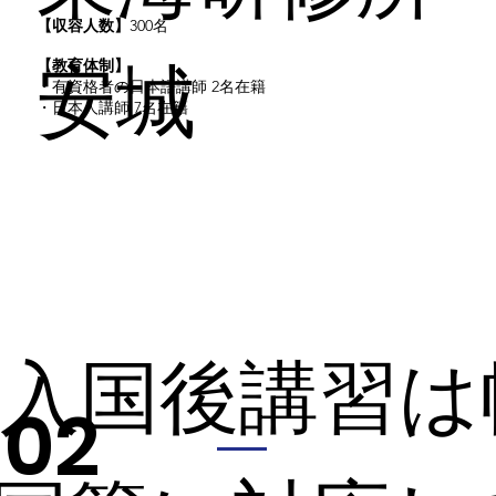
【収容人数】
300名
安城
【教育体制】
・有資格者の日本語講師 2名在籍
・日本人講師 7名在籍
の入国後講習
 02