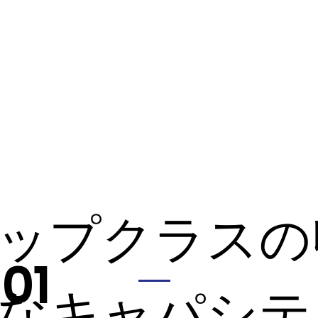
ップクラスの
01
なキャパシテ