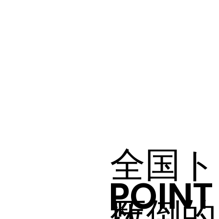
全国ト
POINT 
圧倒的
数